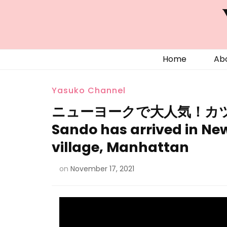
Home
Ab
Yasuko Channel
ニューヨークで大人気！カツ
Sando has arrived in New
village, Manhattan
on
November 17, 2021