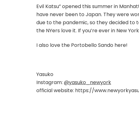
Evil Katsu” opened this summer in Manhatt
have never been to Japan. They were workin
due to the pandemic, so they decided to t
the NYers love it. If you’re ever in New York,
I also love the Portobello Sando here!
Yasuko
Instagram:
@yasuko_newyork
official website: https://www.newyorkya