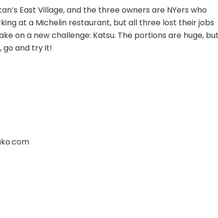
an’s East Village, and the three owners are NYers who
g at a Michelin restaurant, but all three lost their jobs
ake on a new challenge: Katsu. The portions are huge, bu
 go and try it!
suko.com